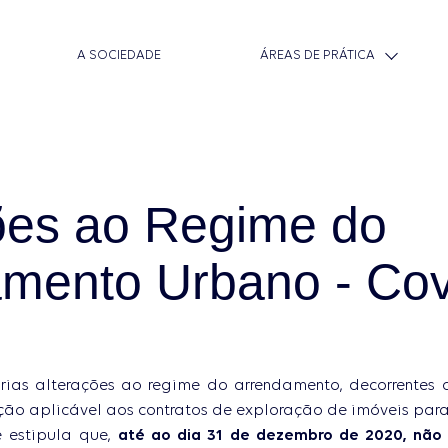
A SOCIEDADE
ÁREAS DE PRÁTICA
lia e Sucessões
Urbanismo e Direito Imo
ões ao Regime do
ica de Contencioso
Criminal e Contra-Orde
mento Urbano - Cov
rcial e Societário
Arrendamento
ias alterações ao regime do arrendamento, decorrentes
ão aplicável aos contratos de exploração de imóveis para
e estipula que,
até ao dia 31 de dezembro de 2020, não 