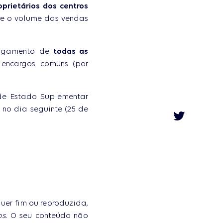
oprietários dos centros
re o volume das vendas
 pagamento de
todas as
encargos comuns (por
e Estado Suplementar
Twitter
 no dia seguinte (25 de
Facebook
Whatsapp
uer fim ou reproduzida,
os
. O seu conteúdo não