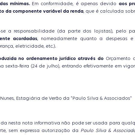
endas mínimas.
Em conformidade, é apenas devido
aos pr
o da componente variável da renda
, que é calculada sob
se a responsabilidade (da parte dos lojistas), pelo
ente acordadas
, nomeadamente quanto a despesas e 
ança, eletricidade, etc.).
roduzida no ordenamento jurídico através do
Orçamento d
a sexta-feira (24 de julho), entrando efetivamente em vigor
r Nunes, Estagiária de Verão da "Paulo Silva & Associados"
tida nesta nota informativa não pode ser usada para qualq
rte, sem expressa autorização da
Paulo Silva & Associad