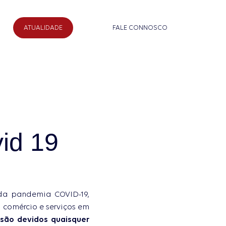
ATUALIDADE
FALE CONNOSCO
biliário
Contratos, Registos e Notariado
nacional
Recuperação de Créditos,
id 19
Insolvências e Recuperação de
Empresas
 da pandemia COVID-19,
 comércio e serviços em
são devidos quaisquer