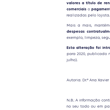
valores a título de r
comerciais
o
pagament
realizadas pelo lojista.
Mais a mais, mantém-
despesas contratualm
exemplo, limpeza, segur
Esta alteração foi int
para 2020, publicado n
julho).
Autoria: Dr.ª Ana Xavie
N.B.: A informação con
no seu todo ou em pa