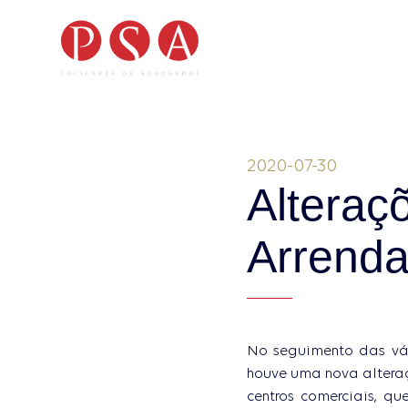
2020-07-30
Direito Fiscal
Famí
Alteraç
Direito Laboral
Prát
Arrenda
Direito Administrativo
Come
No seguimento das vár
houve uma nova alteraç
centros comerciais, qu