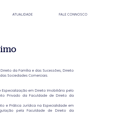
ATUALIDADE
FALE CONNOSCO
nimo
biliário
Contratos, Registos e Notariado
nacional
Recuperação de Créditos,
, Direito da Família e das Sucessões, Direito
Insolvências e Recuperação de
o das Sociedades Comerciais.
Empresas
Especialização em Direito Imobiliário pelo
eito Privado da Faculdade de Direito da
to e Prática Jurídica na Especialidade em
egulação pela Faculdade de Direito da