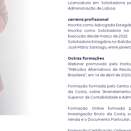
Licenciatura em Solicitadoria p
Administração de Lisboa.
carreira profissional
Inscrita como Advogada Estagiá
Inscrita como Solicitadora n
Execução desde março de 2022.
Solicitadora Estagiária no Balcã
José Mário Santiago, entre janeiro
Outras formações
Webinar promovido pelo Institut
"Métodos Alternativos de Resolu
Brasileira", em 14 de Abril de 2020;
Formação formada pelo Centro d
da Costa, sobre “Arrendamento 
Superior de Contabilidade e Admi
Formação Online formada p
Investigação Bruto da Costa, 
Venda e o Documento Particular A
Formação/Certificação Online p