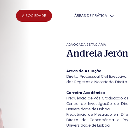
A SOCIEDADE
ÁREAS DE PRÁTICA
ADVOGADA ESTAGIÁRIA
Andreia Jeró
lia e Sucessões
Urbanismo e Direito Imo
ica de Contencioso
Criminal e Contra-Orde
Áreas de Atuação
Direito Processual Civil Executivo
dos Registos e Notariado, Direit
rcial e Societário
Arrendamento
Carreira Académica
Frequência de Pós Graduação de 
Centro de Investigação de Dir
Universidade de Lisboa.
Frequência de Mestrado em Direi
Direito da Concorrência e R
Universidade de Lisboa.