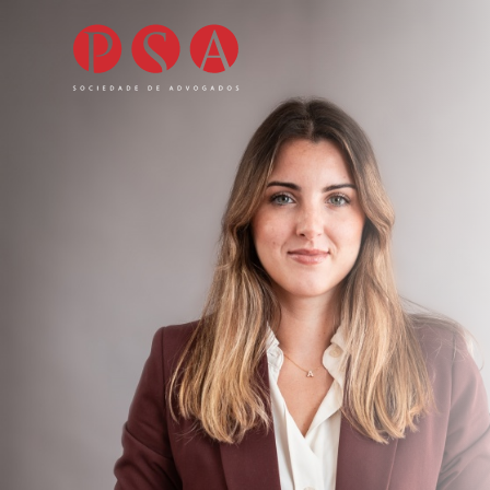
Direito Fiscal
Famí
Direito Laboral
Prát
Direito Administrativo
Come