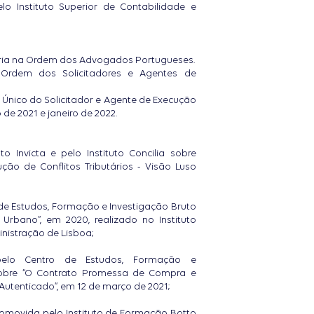
elo Instituto Superior de Contabilidade e
ria na Ordem dos Advogados Portugueses.
a Ordem dos Solicitadores e Agentes de
o Único do Solicitador e Agente de Execução
 de 2021 e janeiro de 2022.
o Invicta e pelo Instituto Concilia sobre
ção de Conflitos Tributários - Visão Luso
e Estudos, Formação e Investigação Bruto
Urbano”, em 2020, realizado no Instituto
nistração de Lisboa;
elo Centro de Estudos, Formação e
sobre “O Contrato Promessa de Compra e
utenticado”, em 12 de março de 2021;
romovida pelo Instituto de Formação Botto